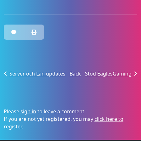
Server och Lan updates
Back
Stöd EaglesGaming
Please
sign in
to leave a comment.
If you are not yet registered, you may
click here to
register
.