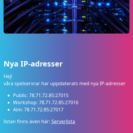
Nya IP-adresser
Hej!
våra spelservrar har uppdaterats med nya IP-adresser
Public: 78.71.72.85:27015
Workshop: 78.71.72.85:27016
Aim: 78.71.72.85:27017
listan finns även här:
Serverlista