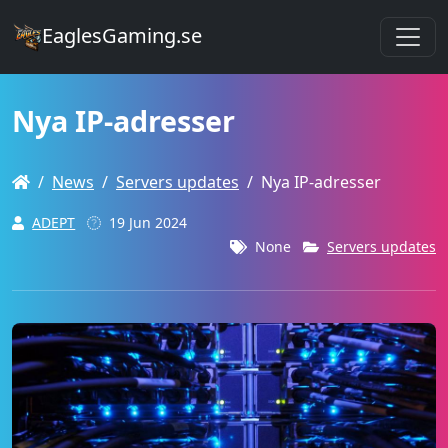
EaglesGaming.se
Nya IP-adresser
News
Servers updates
Nya IP-adresser
ADEPT
19 Jun 2024
None
Servers updates