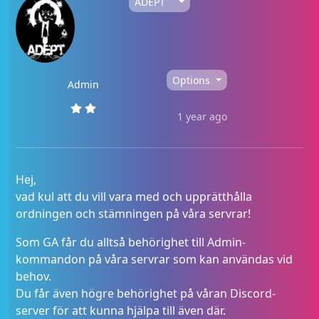
ADEPT
Options
Admin
1 year ago
Hej,
vad kul att du vill vara med och upprätthålla
ordningen och stämningen på våra servrar!
Som GA får du alltså behörighet till Admin-
kommandon på våra servrar som kan användas vid
behov.
Du får även högre behörighet på våran Discord-
server för att kunna hjälpa till även där.