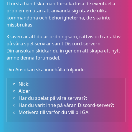
I första hand ska man försöka lösa de eventuella
problemen utan att använda sig utav de olika
kommandona och behörigheterna, de ska inte
missbrukas!
Kraven är att du är ordningsam, rättvis och är aktiv
på våra spel-servrar samt Discord-servern.
Din ansökan skickar du in genom att skapa ett nytt
ämne denna forumsdel.
Din Ansökan ska innehålla följande:
Nick:
Ålder:
Har du spelat på våra servrar?:
Har du varit inne på våran Discord-server?:
Motivera till varför du vill bli
GA
: